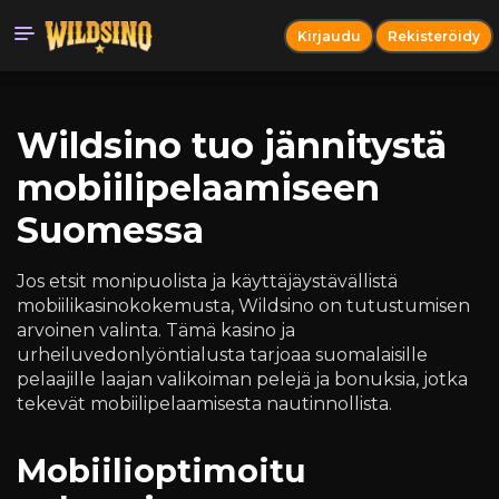
Kirjaudu
Rekisteröidy
Wildsino tuo jännitystä
mobiilipelaamiseen
Suomessa
Jos etsit monipuolista ja käyttäjäystävällistä
mobiilikasinokokemusta, Wildsino on tutustumisen
arvoinen valinta. Tämä kasino ja
urheiluvedonlyöntialusta tarjoaa suomalaisille
pelaajille laajan valikoiman pelejä ja bonuksia, jotka
tekevät mobiilipelaamisesta nautinnollista.
Mobiilioptimoitu