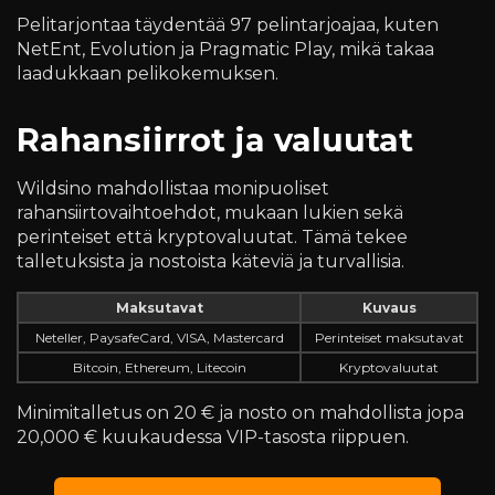
Pelitarjontaa täydentää 97 pelintarjoajaa, kuten
NetEnt, Evolution ja Pragmatic Play, mikä takaa
laadukkaan pelikokemuksen.
Rahansiirrot ja valuutat
Wildsino mahdollistaa monipuoliset
rahansiirtovaihtoehdot, mukaan lukien sekä
perinteiset että kryptovaluutat. Tämä tekee
talletuksista ja nostoista käteviä ja turvallisia.
Maksutavat
Kuvaus
Neteller, PaysafeCard, VISA, Mastercard
Perinteiset maksutavat
Bitcoin, Ethereum, Litecoin
Kryptovaluutat
Minimitalletus on 20 € ja nosto on mahdollista jopa
20,000 € kuukaudessa VIP-tasosta riippuen.