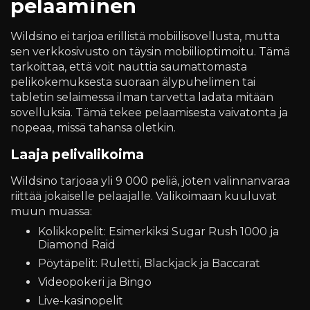
pelaaminen
Wildsino
ei tarjoa erillistä mobiilisovellusta, mutta
sen verkkosivusto on täysin mobiilioptimoitu. Tämä
tarkoittaa, että voit nauttia saumattomasta
pelikokemuksesta suoraan älypuhelimen tai
tabletin selaimessa ilman tarvetta ladata mitään
sovelluksia. Tämä tekee pelaamisesta vaivatonta ja
nopeaa, missä tahansa oletkin.
Laaja pelivalikoima
Wildsino tarjoaa yli 9 000 peliä, joten valinnanvaraa
riittää jokaiselle pelaajalle. Valikoimaan kuuluvat
muun muassa:
Kolikkopelit: Esimerkiksi Sugar Rush 1000 ja
Diamond Raid
Pöytäpelit: Ruletti, Blackjack ja Baccarat
Videopokeri ja Bingo
Live-kasinopelit