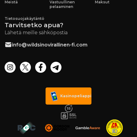
Meistä
Vastuullinen
Maksut
pelaaminen
Tietosuojakäytäntö
Tarvitsetko apua?
Lähetä meille sähköpostia
info@wildsinovirallinen-fi.com
Kasinopeliappi